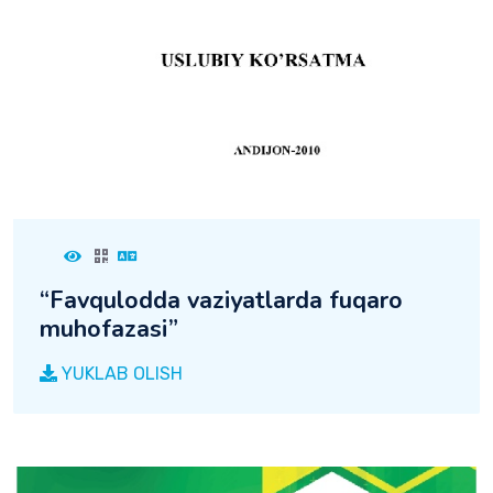
“Fаvqulоddа vаziyatlаrdа fuqаrо
muhоfаzаsi”
YUKLAB OLISH