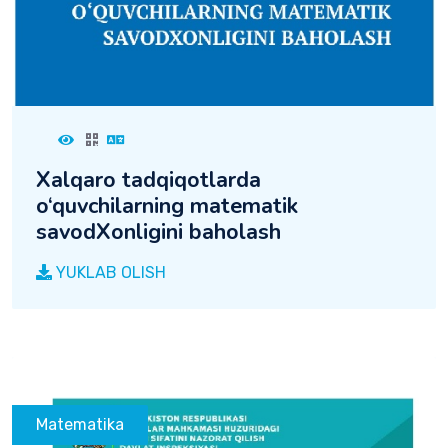
Xalqaro tadqiqotlarda
o‘quvchilarning matematik
savodXonligini baholash
YUKLAB OLISH
Matematika