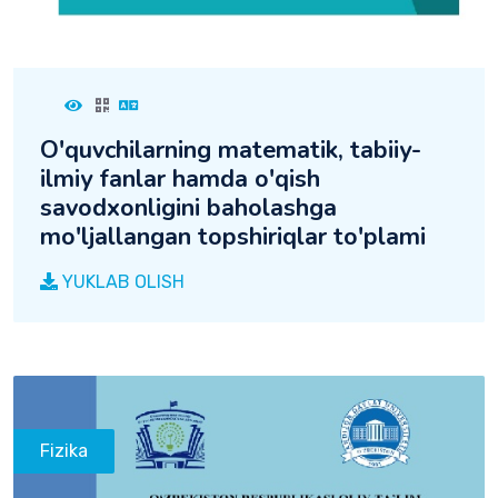
O'quvchilarning matematik, tabiiy-
ilmiy fanlar hamda o'qish
savodxonligini baholashga
mo'ljallangan topshiriqlar to'plami
YUKLAB OLISH
Fizika