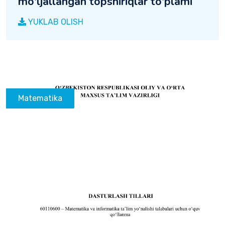
mo'ljallangan topshiriqlar to'plami
YUKLAB OLISH
Matematika