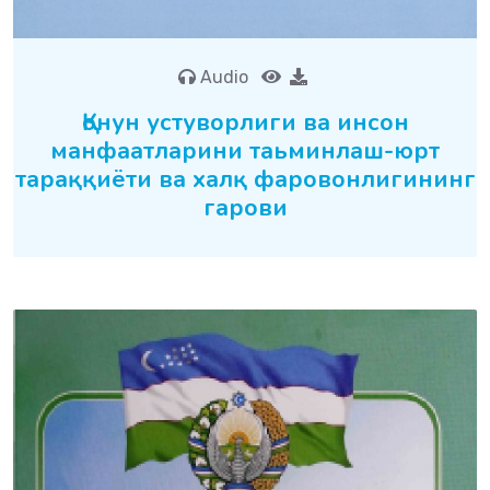
Audio
Қонун устуворлиги ва инсон
манфаатларини таьминлаш-юрт
тараққиёти ва халқ фаровонлигининг
гарови