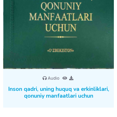
Audio
Inson qadri, uning huquq va erkinliklari,
qonuniy manfaatlari uchun