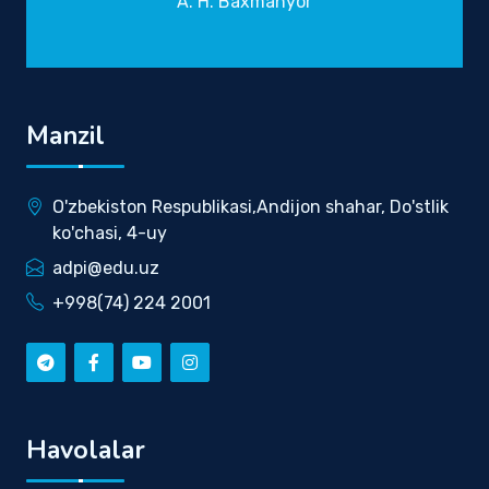
A. H. Baxmanyor
Manzil
O'zbekiston Respublikasi,Andijon shahar, Do'stlik
ko'chasi, 4-uy
adpi@edu.uz
+998(74) 224 2001
Havolalar