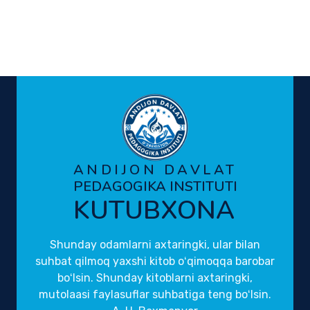
ANDIJON DAVLAT
PEDAGOGIKA INSTITUTI
KUTUBXONA
Shunday odamlarni axtaringki, ular bilan
suhbat qilmoq yaxshi kitob oʻqimoqqa barobar
boʻlsin. Shunday kitoblarni axtaringki,
mutolaasi faylasuflar suhbatiga teng boʻlsin.