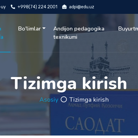
4-uy
+998(74) 224 2001
adpi@edu.uz
h
Bo'limlar
Andijon pedagogika
Buyurt
fa
texnikumi
Tizimga kirish
Asosiy
Tizimga kirish