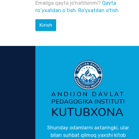
Emailga qayta jo'natilsinmi?
Qayta
ro`yxatdan o`tish.
Ro'yxatdan o'tish
Kirish
ANDIJON DAVLAT
PEDAGOGIKA INSTITUTI
KUTUBXONA
Shunday odamlarni axtaringki, ular
bilan suhbat qilmoq yaxshi kitob