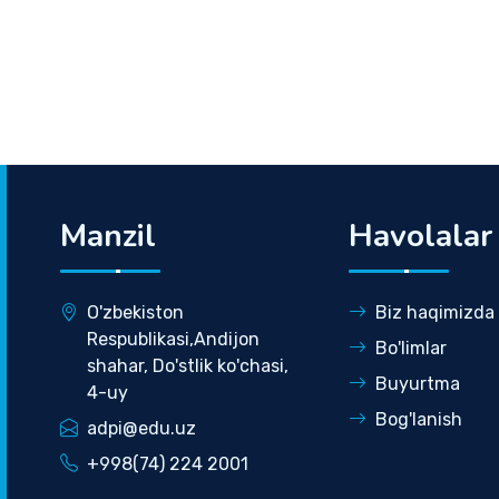
Manzil
Havolalar
O'zbekiston
Biz haqimizda
Respublikasi,Andijon
Bo'limlar
shahar, Do'stlik ko'chasi,
Buyurtma
4-uy
Bog'lanish
adpi@edu.uz
+998(74) 224 2001