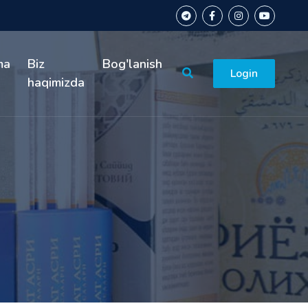
ma
Biz
Bog'lanish
Login
haqimizda