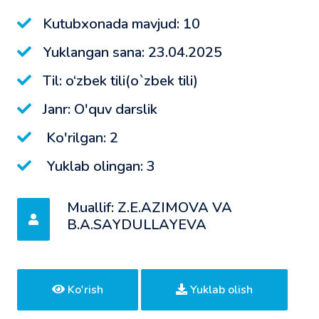
Kutubxonada mavjud: 10
Yuklangan sana: 23.04.2025
Til: o‘zbek tili(o`zbek tili)
Janr: O'quv darslik
Ko'rilgan: 2
Yuklab olingan: 3
Muallif: Z.E.AZIMOVA VA
B.A.SAYDULLAYEVA
Ko'rish
Yuklab olish