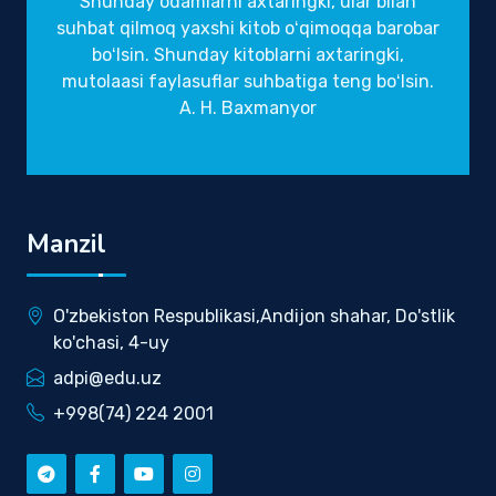
Shunday odamlarni axtaringki, ular bilan
suhbat qilmoq yaxshi kitob oʻqimoqqa barobar
boʻlsin. Shunday kitoblarni axtaringki,
mutolaasi faylasuflar suhbatiga teng boʻlsin.
A. H. Baxmanyor
Manzil
O'zbekiston Respublikasi,Andijon shahar, Do'stlik
ko'chasi, 4-uy
adpi@edu.uz
+998(74) 224 2001