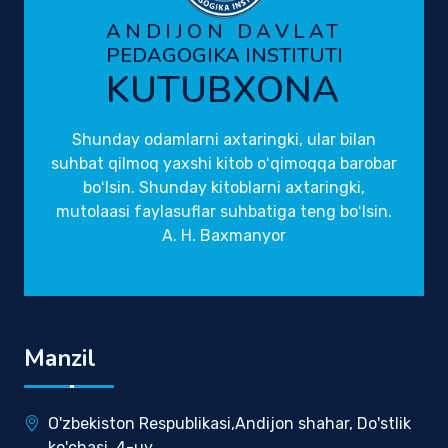
ANDIJON DAVLAT
PEDAGOGIKA INSTITUTI
KUTUBXONA
Shunday odamlarni axtaringki, ular bilan
suhbat qilmoq yaxshi kitob oʻqimoqqa barobar
boʻlsin. Shunday kitoblarni axtaringki,
mutolaasi faylasuflar suhbatiga teng boʻlsin.
A. H. Baxmanyor
Manzil
O'zbekiston Respublikasi,Andijon shahar, Do'stlik
ko'chasi, 4-uy