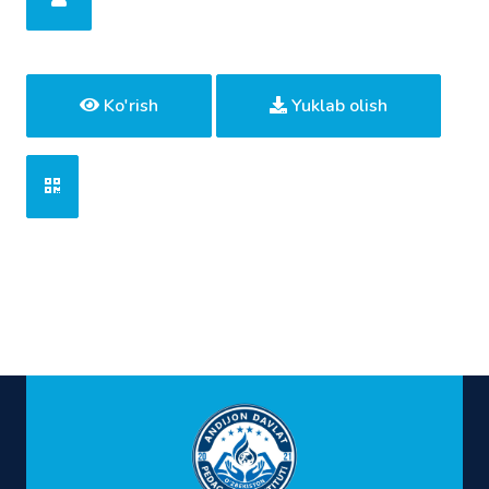
Ko'rish
Yuklab olish