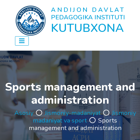
ANDIJON DAVLAT
PEDAGOGIKA INSTITUTI
KUTUBXONA
Sports management and
administration
Asosiy
Jismoniy-madaniyat
Jismoniy
madaniyat va sport
Sports
management and administration