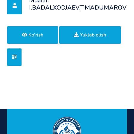
Muallif:
I.BADALXODJAEV,T.MADUMAROV
Ko'rish
Yuklab olish