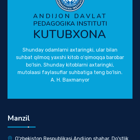
ANDIJON DAVLAT
PEDAGOGIKA INSTITUTI
KUTUBXONA
Shunday odamlarni axtaringki, ular bilan
suhbat qilmoq yaxshi kitob oʻqimoqqa barobar
boʻlsin. Shunday kitoblarni axtaringki,
mutolaasi faylasuflar suhbatiga teng boʻlsin.
A. H. Baxmanyor
Manzil
O'zbekiston Respublikasi,Andijon shahar, Do'stlik