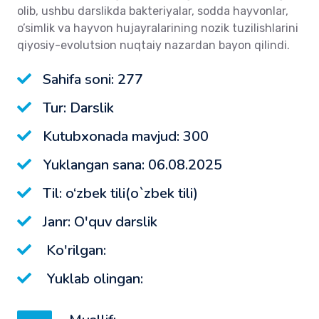
olib, ushbu darslikda bakteriyalar, sodda hayvonlar,
o’simlik va hayvon hujayralarining nozik tuzilishlarini
qiyosiy-evolutsion nuqtaiy nazardan bayon qilindi.
Sahifa soni: 277
Tur: Darslik
Kutubxonada mavjud: 300
Yuklangan sana: 06.08.2025
Til: o‘zbek tili(o`zbek tili)
Janr: O'quv darslik
Ko'rilgan:
Yuklab olingan: