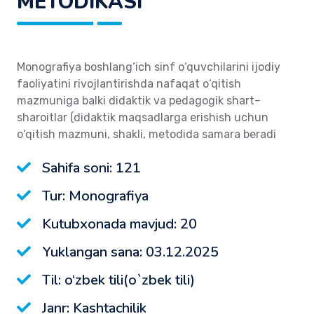
METODIKASI
Monografiya boshlang‘ich sinf o‘quvchilarini ijodiy
faoliyatini rivojlantirishda nafaqat o‘qitish
mazmuniga balki didaktik va pedagogik shart–
sharoitlar (didaktik maqsadlarga erishish uchun
o‘qitish mazmuni, shakli, metodida samara beradi
Sahifa soni: 121
Tur: Monografiya
Kutubxonada mavjud: 20
Yuklangan sana: 03.12.2025
Til: o‘zbek tili(o`zbek tili)
Janr: Kashtachilik