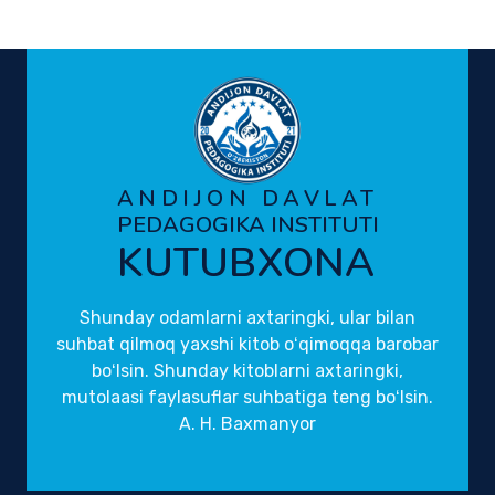
ANDIJON DAVLAT
PEDAGOGIKA INSTITUTI
KUTUBXONA
Shunday odamlarni axtaringki, ular bilan
suhbat qilmoq yaxshi kitob oʻqimoqqa barobar
boʻlsin. Shunday kitoblarni axtaringki,
mutolaasi faylasuflar suhbatiga teng boʻlsin.
A. H. Baxmanyor