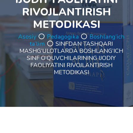
RIVOJLANTIRISH
METODIKASI
Asosiy
Pedagogika
Boshlang‘ich
ta’lim
SINFDAN TASHQARI
MASHG‘ULOTLARDA BOSHLANG‘ICH
SINF O‘QUVCHILARINING IJODIY
FAOLIYATINI RIVOJLANTIRISH
METODIKASI