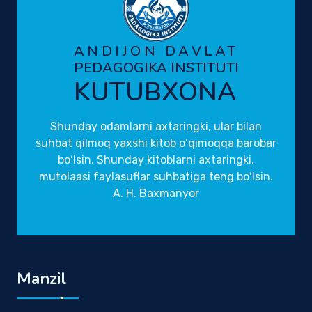
ANDIJON DAVLAT
PEDAGOGIKA INSTITUTI
KUTUBXONA
Shunday odamlarni axtaringki, ular bilan
suhbat qilmoq yaxshi kitob oʻqimoqqa barobar
boʻlsin. Shunday kitoblarni axtaringki,
mutolaasi faylasuflar suhbatiga teng boʻlsin.
A. H. Baxmanyor
Manzil