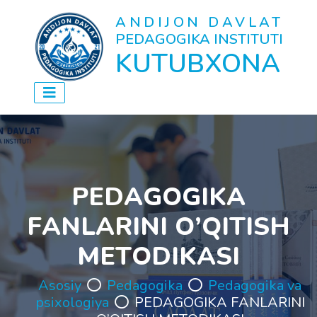
ANDIJON DAVLAT
PEDAGOGIKA INSTITUTI
KUTUBXONA
PЕDАGОGIKА
FАNLАRINI O’QITISH
MЕTОDIKАSI
Asosiy
Pedagogika
Pedagogika va
psixologiya
PЕDАGОGIKА FАNLАRINI