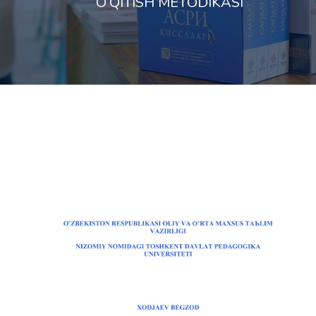
O’QITISH MЕTОDIKАSI