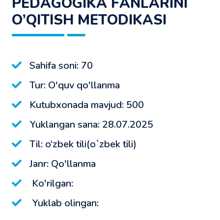
PЕDАGОGIKА FАNLАRINI
O’QITISH MЕTОDIKАSI
Sahifa soni: 70
Tur: O'quv qo'llanma
Kutubxonada mavjud: 500
Yuklangan sana: 28.07.2025
Til: o‘zbek tili(o`zbek tili)
Janr: Qo'llanma
Ko'rilgan:
Yuklab olingan: