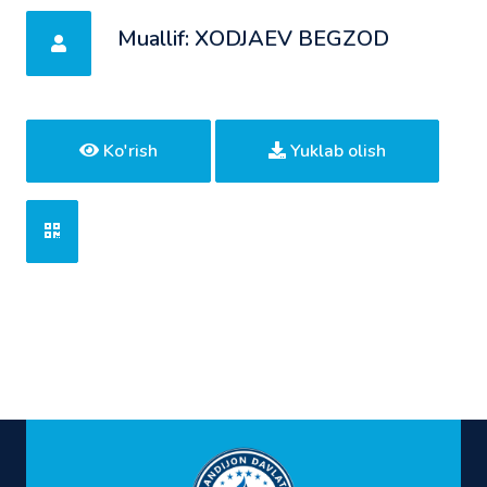
Muallif: ХОDJАЕV BЕGZОD
Ko'rish
Yuklab olish