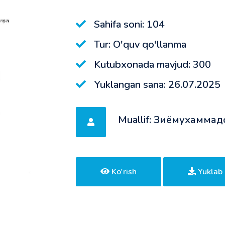
Sahifa soni: 104
Tur: O'quv qo'llanma
Kutubxonada mavjud: 300
Yuklangan sana: 26.07.2025
Muallif: Зиёмухаммад
Ko'rish
Yuklab 