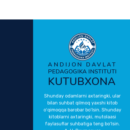
ANDIJON DAVLAT
PEDAGOGIKA INSTITUTI
KUTUBXONA
Shunday odamlarni axtaringki, ular
bilan suhbat qilmoq yaxshi kitob
oʻqimoqqa barobar boʻlsin. Shunday
kitoblarni axtaringki, mutolaasi
faylasuflar suhbatiga teng boʻlsin.