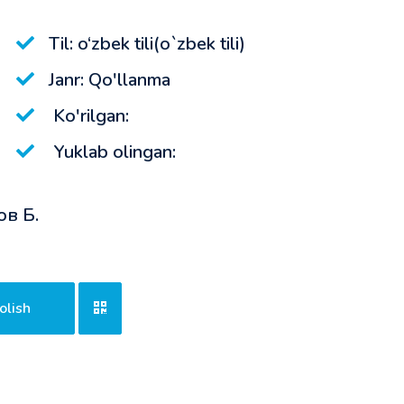
Til: o‘zbek tili(o`zbek tili)
Janr: Qo'llanma
Ko'rilgan:
Yuklab olingan:
ов Б.
olish