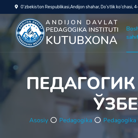
O'zbekiston Respublikasi,Andijon shahar, Do'stlik ko'chasi, 
ANDIJON DAVLAT
Bos
PEDAGOGIKA INSTITUTI
KUTUBXONA
sahi
ПЕДАГОГИК
ЎЗБ
Asosiy
Pedagogika
Pedagogika 