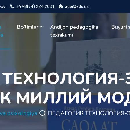
4-uy
+998(74) 224 2001
adpi@edu.uz
h
Bo'limlar
Andijon pedagogika
Buyurt
fa
texnikumi
 ТЕХНОЛОГИЯ
ЕК МИЛЛИЙ МО
va psixologiya
ПЕДАГОГИК ТЕХНОЛОГИЯ-