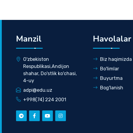
Manzil
Havolalar
O'zbekiston
Biz haqimizda
Respublikasi,Andijon
Bo'limlar
shahar, Do'stlik ko'chasi,
Buyurtma
4-uy
Bog'lanish
adpi@edu.uz
+998(74) 224 2001