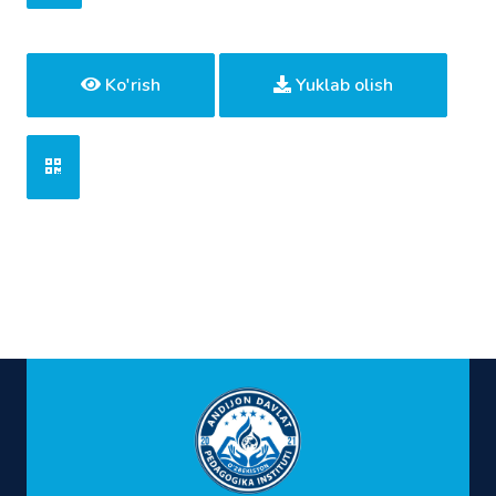
Ko'rish
Yuklab olish