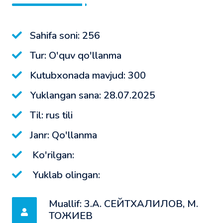
Sahifa soni: 256
Tur: O'quv qo'llanma
Kutubxonada mavjud: 300
Yuklangan sana: 28.07.2025
Til: rus tili
Janr: Qo'llanma
Ko'rilgan:
Yuklab olingan:
Muallif: 3.A. CEЙТХАЛИЛOB, M.
TOЖИEB