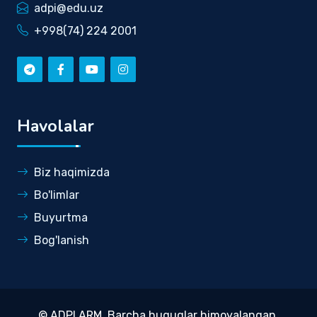
adpi@edu.uz
+998(74) 224 2001
Havolalar
Biz haqimizda
Bo'limlar
Buyurtma
Bog'lanish
©
ADPI ARM
. Barcha huquqlar himoyalangan.