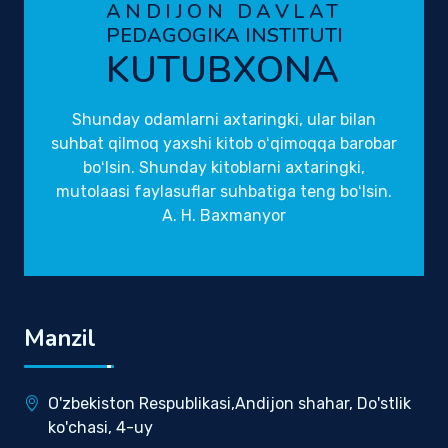
ANDIJON DAVLAT
PEDAGOGIKA INSTITUTI
KUTUBXONA
Shunday odamlarni axtaringki, ular bilan
suhbat qilmoq yaxshi kitob oʻqimoqqa barobar
boʻlsin. Shunday kitoblarni axtaringki,
mutolaasi faylasuflar suhbatiga teng boʻlsin.
A. H. Baxmanyor
Manzil
O'zbekiston Respublikasi,Andijon shahar, Do'stlik
ko'chasi, 4-uy