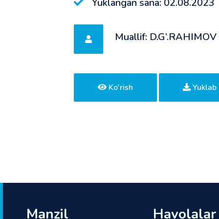
Yuklangan sana: 02.08.2023
Muallif: D.G’.RAHIMOV
Ko'rish
Yuklab 
Manzil
Havolalar