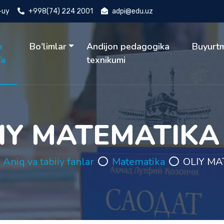
4-uy
+998(74) 224 2001
adpi@edu.uz
h
Bo'limlar
Andijon pedagogika
Buyurt
fa
texnikumi
IY MATEMATIKA 
Aniq va tabiiy fanlar
Matematika
OLIY MA