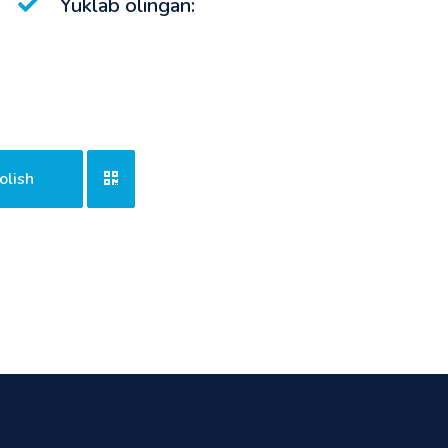
Yuklab olingan:
olish