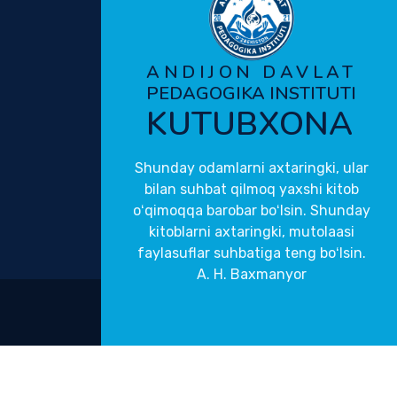
ANDIJON DAVLAT
PEDAGOGIKA INSTITUTI
KUTUBXONA
Shunday odamlarni axtaringki, ular
bilan suhbat qilmoq yaxshi kitob
oʻqimoqqa barobar boʻlsin. Shunday
kitoblarni axtaringki, mutolaasi
faylasuflar suhbatiga teng boʻlsin.
A. H. Baxmanyor