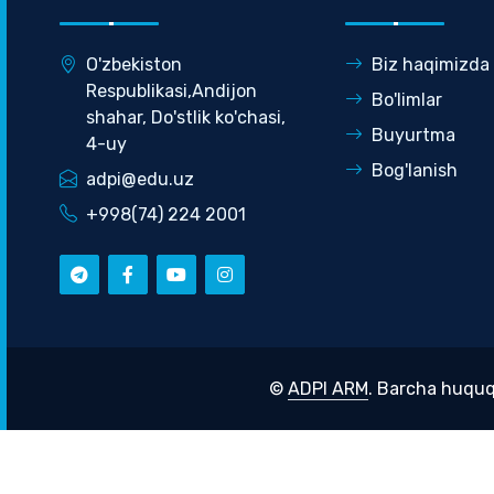
O'zbekiston
Biz haqimizda
Respublikasi,Andijon
Bo'limlar
shahar, Do'stlik ko'chasi,
Buyurtma
4-uy
Bog'lanish
adpi@edu.uz
+998(74) 224 2001
©
ADPI ARM
. Barcha huquq