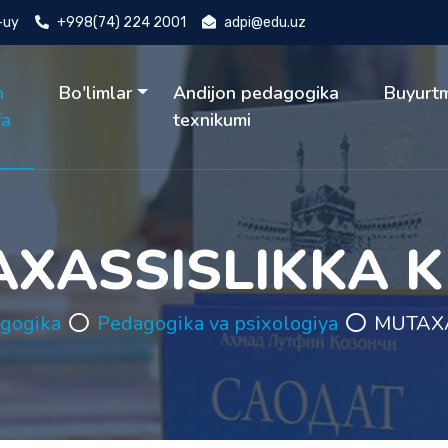
4-uy
+998(74) 224 2001
adpi@edu.uz
h
Bo'limlar
Andijon pedagogika
Buyurt
fa
texnikumi
XASSISLIKKA K
gogika
Pedagogika va psixologiya
MUTAXA