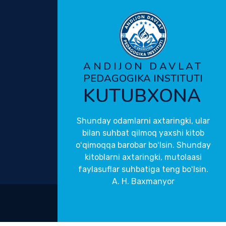
ANDIJON DAVLAT
PEDAGOGIKA INSTITUTI
KUTUBXONA
Shunday odamlarni axtaringki, ular
bilan suhbat qilmoq yaxshi kitob
oʻqimoqqa barobar boʻlsin. Shunday
kitoblarni axtaringki, mutolaasi
faylasuflar suhbatiga teng boʻlsin.
A. H. Baxmanyor