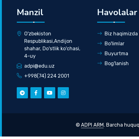
Manzil
Havolalar
O'zbekiston
Biz haqimizda
Respublikasi,Andijon
Bo'limlar
shahar, Do'stlik ko'chasi,
Buyurtma
4-uy
Bog'lanish
adpi@edu.uz
+998(74) 224 2001
©
ADPI ARM
. Barcha huquq