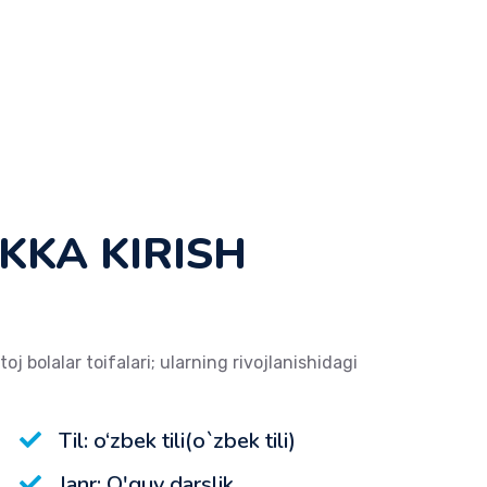
KKA KIRISH
 bolalar toifalari; ularning rivojlanishidagi
Til: o‘zbek tili(o`zbek tili)
Janr: O'quv darslik