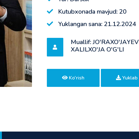
Kutubxonada mavjud: 20
Yuklangan sana: 21.12.2024
Muallif: JO'RAXO'JA
XALILXO'JA O'G'LI
Ko'rish
Yuklab 