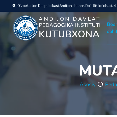
O'zbekiston Respublikasi,Andijon shahar, Do'stlik ko'chasi, 
ANDIJON DAVLAT
Bos
PEDAGOGIKA INSTITUTI
KUTUBXONA
sahi
MUTA
Asosiy
Peda