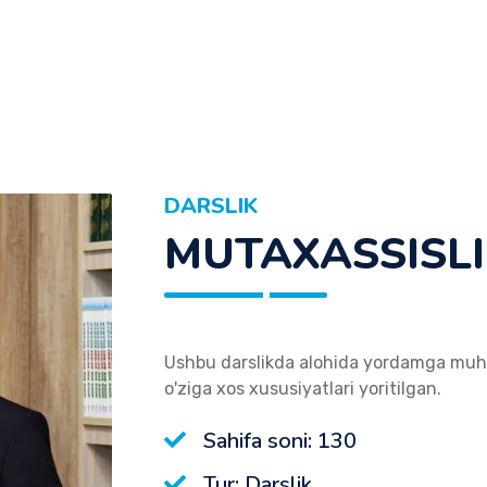
DARSLIK
MUTAXASSISLI
Ushbu darslikda alohida yordamga muhtoj
o'ziga xos xususiyatlari yoritilgan.
Sahifa soni: 130
Tur: Darslik