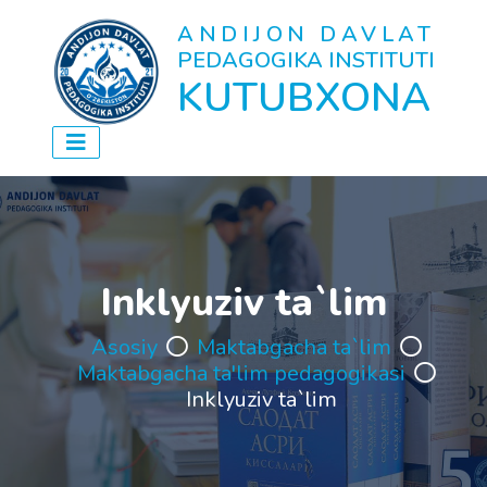
ANDIJON DAVLAT
PEDAGOGIKA INSTITUTI
KUTUBXONA
Inklyuziv ta`lim
Asosiy
Maktabgacha ta`lim
Maktabgacha ta'lim pedagogikasi
Inklyuziv ta`lim