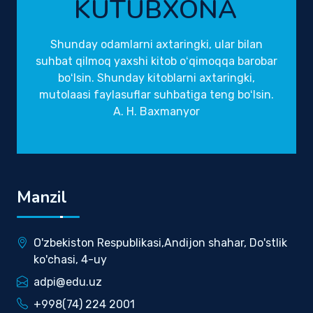
KUTUBXONA
Shunday odamlarni axtaringki, ular bilan
suhbat qilmoq yaxshi kitob oʻqimoqqa barobar
boʻlsin. Shunday kitoblarni axtaringki,
mutolaasi faylasuflar suhbatiga teng boʻlsin.
A. H. Baxmanyor
Manzil
O'zbekiston Respublikasi,Andijon shahar, Do'stlik
ko'chasi, 4-uy
adpi@edu.uz
+998(74) 224 2001