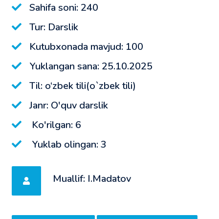
Sahifa soni: 240
Tur: Darslik
Kutubxonada mavjud: 100
Yuklangan sana: 25.10.2025
Til: o‘zbek tili(o`zbek tili)
Janr: O'quv darslik
Ko'rilgan: 6
Yuklab olingan: 3
Muallif: I.Madatov