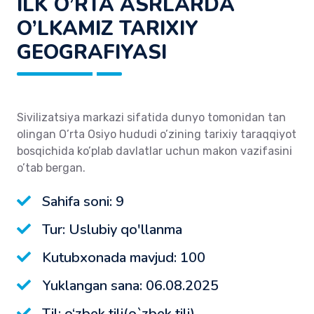
ILK O’RTA ASRLARDA
O’LKAMIZ TARIXIY
GEOGRAFIYASI
Sivilizatsiya markazi sifatida dunyo tomonidan tan
olingan O’rta Osiyo hududi o’zining tarixiy taraqqiyot
bosqichida ko’plab davlatlar uchun makon vazifasini
o’tab bergan.
Sahifa soni: 9
Tur: Uslubiy qo'llanma
Kutubxonada mavjud: 100
Yuklangan sana: 06.08.2025
Til: o‘zbek tili(o`zbek tili)