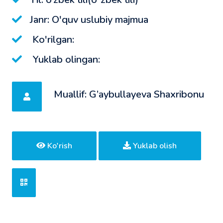
Janr: O'quv uslubiy majmua
Ko'rilgan:
Yuklab olingan:
Muallif: G’aybullayeva Shaxribonu
Ko'rish
Yuklab olish