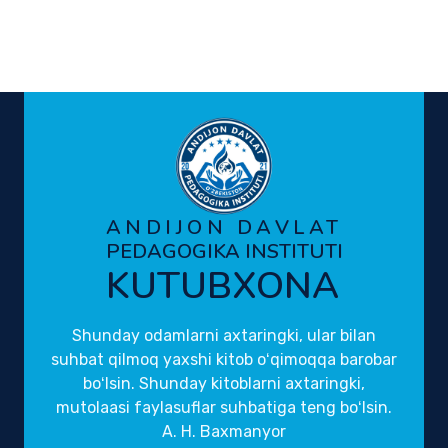
ANDIJON DAVLAT
PEDAGOGIKA INSTITUTI
KUTUBXONA
Shunday odamlarni axtaringki, ular bilan
suhbat qilmoq yaxshi kitob oʻqimoqqa barobar
boʻlsin. Shunday kitoblarni axtaringki,
mutolaasi faylasuflar suhbatiga teng boʻlsin.
A. H. Baxmanyor