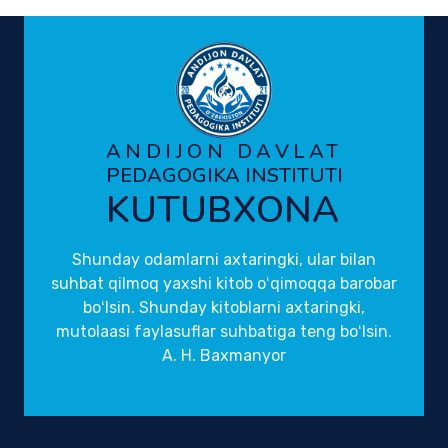
ANDIJON DAVLAT
PEDAGOGIKA INSTITUTI
KUTUBXONA
Shunday odamlarni axtaringki, ular bilan
suhbat qilmoq yaxshi kitob oʻqimoqqa barobar
boʻlsin. Shunday kitoblarni axtaringki,
mutolaasi faylasuflar suhbatiga teng boʻlsin.
A. H. Baxmanyor