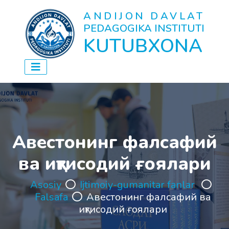
ANDIJON DAVLAT
PEDAGOGIKA INSTITUTI
KUTUBXONA
Авестонинг фалсафий
ва иқтисодий ғоялари
Asosiy
Ijtimoiy-gumanitar fanlar
Falsafa
Авестонинг фалсафий ва
иқтисодий ғоялари