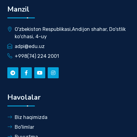
Manzil
O'zbekiston Respublikasi,Andijon shahar, Do'stlik
ko'chasi, 4-uy
adpi@edu.uz
+998(74) 224 2001
Havolalar
Biz haqimizda
Bo'limlar
Buyurtma