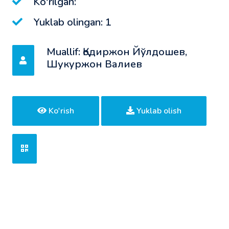
Ko'rilgan:
Yuklab olingan: 1
Muallif: Қодиржон Йўлдошев,
Шукуржон Валиев
Ko'rish
Yuklab olish