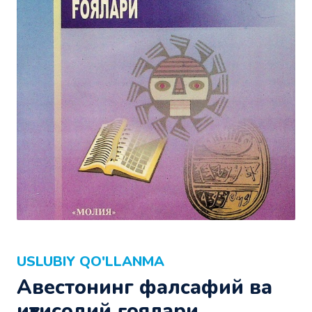
USLUBIY QO'LLANMA
Авестонинг фалсафий ва
иқтисодий ғоялари