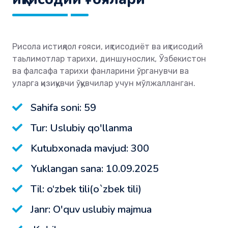
Рисола истиқлол ғояси, иқтисодиёт ва иқтисодий
таьлимотлар тарихи, диншунослик, Ўзбекистон
ва фалсафа тарихи фанларини ўрганувчи ва
уларга қизиқувчи ўқувчилар учун мўлжалланган.
Sahifa soni: 59
Tur: Uslubiy qo'llanma
Kutubxonada mavjud: 300
Yuklangan sana: 10.09.2025
Til: o‘zbek tili(o`zbek tili)
Janr: O'quv uslubiy majmua