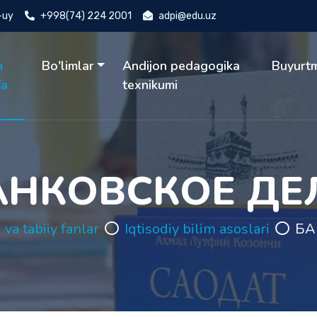
4-uy
+998(74) 224 2001
adpi@edu.uz
h
Bo'limlar
Andijon pedagogika
Buyurt
fa
texnikumi
АНКОВСКОЕ ДЕ
 va tabiiy fanlar
Iqtisodiy bilim asoslari
БА