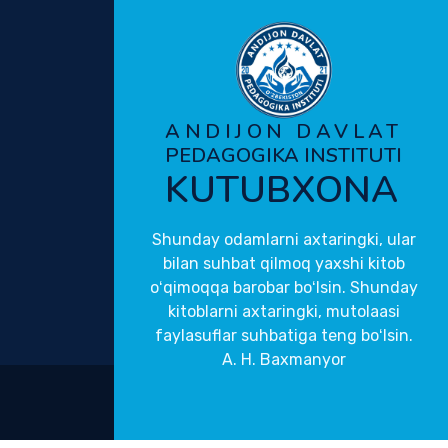
ANDIJON DAVLAT
PEDAGOGIKA INSTITUTI
KUTUBXONA
Shunday odamlarni axtaringki, ular
bilan suhbat qilmoq yaxshi kitob
oʻqimoqqa barobar boʻlsin. Shunday
kitoblarni axtaringki, mutolaasi
faylasuflar suhbatiga teng boʻlsin.
A. H. Baxmanyor