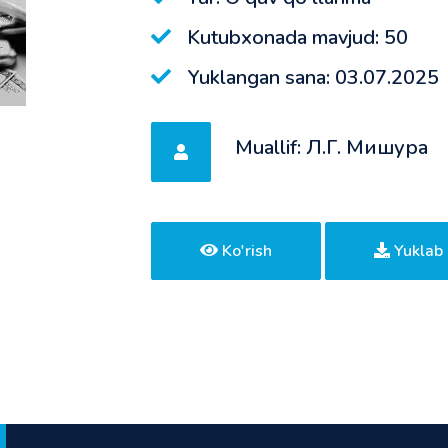
Kutubxonada mavjud: 50
Yuklangan sana: 03.07.2025
Muallif: Л.Г. Мишура
Ko'rish
Yuklab 