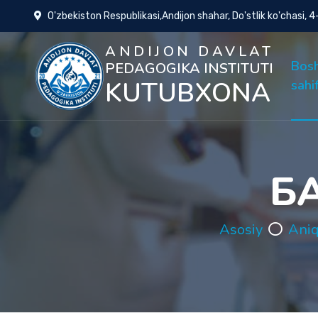
O'zbekiston Respublikasi,Andijon shahar, Do'stlik ko'chasi, 
ANDIJON DAVLAT
Bos
PEDAGOGIKA INSTITUTI
KUTUBXONA
sahi
Б
Asosiy
Aniq