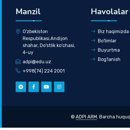
Manzil
Havolalar
O'zbekiston
Biz haqimizda
Respublikasi,Andijon
Bo'limlar
shahar, Do'stlik ko'chasi,
Buyurtma
4-uy
Bog'lanish
adpi@edu.uz
+998(74) 224 2001
©
ADPI ARM
. Barcha huquq