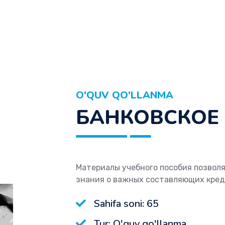
O'QUV QO'LLANMA
БАНКОВСКОЕ
Материалы учебного пособия позвол
знания о важных составляющих кре
Sahifa soni: 65
Tur: O'quv qo'llanma