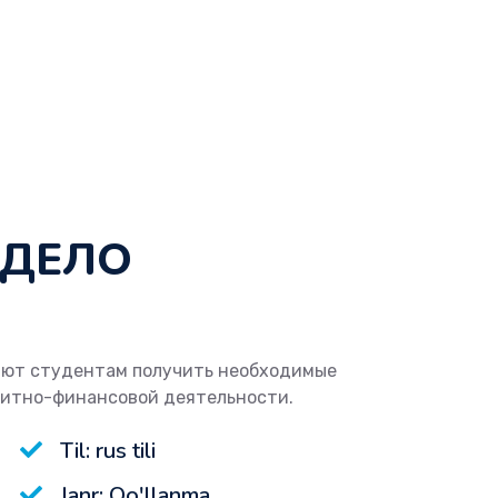
 ДЕЛО
яют студентам получить необходимые
дитно-финансовой деятельности.
Til: rus tili
Janr: Qo'llanma