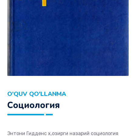
O'QUV QO'LLANMA
Социология
Энтони Гидденс х,озирги назарий социология