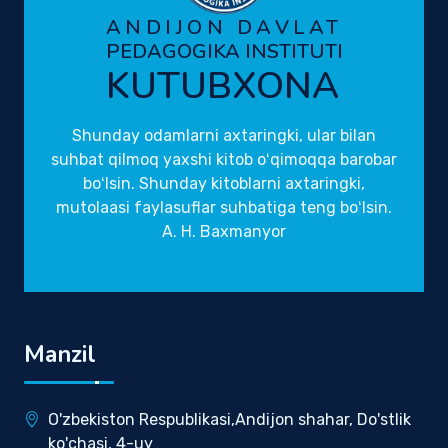
ANDIJON DAVLAT
PEDAGOGIKA INSTITUTI
KUTUBXONA
Shunday odamlarni axtaringki, ular bilan
suhbat qilmoq yaxshi kitob oʻqimoqqa barobar
boʻlsin. Shunday kitoblarni axtaringki,
mutolaasi faylasuflar suhbatiga teng boʻlsin.
A. H. Baxmanyor
Manzil
O'zbekiston Respublikasi,Andijon shahar, Do'stlik
ko'chasi, 4-uy