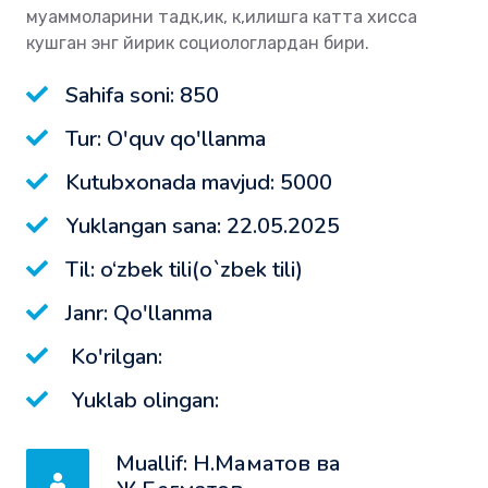
муаммоларини тадк,ик, к,илишга катта хисса
кушган энг йирик социологлардан бири.
Sahifa soni: 850
Tur: O'quv qo'llanma
Kutubxonada mavjud: 5000
Yuklangan sana: 22.05.2025
Til: o‘zbek tili(o`zbek tili)
Janr: Qo'llanma
Ko'rilgan:
Yuklab olingan:
Muallif: Н.Маматов ва