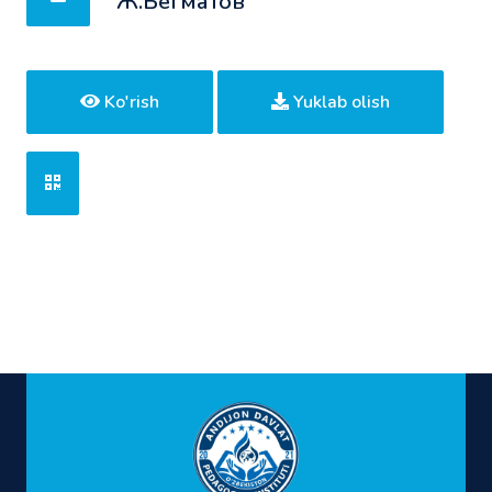
Ж.Бегматов
Ko'rish
Yuklab olish