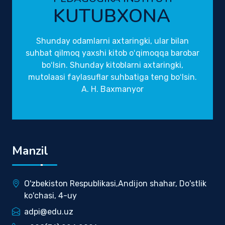
KUTUBXONA
Shunday odamlarni axtaringki, ular bilan
suhbat qilmoq yaxshi kitob oʻqimoqqa barobar
boʻlsin. Shunday kitoblarni axtaringki,
mutolaasi faylasuflar suhbatiga teng boʻlsin.
A. H. Baxmanyor
Manzil
O'zbekiston Respublikasi,Andijon shahar, Do'stlik
ko'chasi, 4-uy
adpi@edu.uz