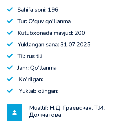
Sahifa soni: 196
Tur: O'quv qo'llanma
Kutubxonada mavjud: 200
Yuklangan sana: 31.07.2025
Til: rus tili
Janr: Qo'llanma
Ko'rilgan:
Yuklab olingan:
Muallif: Н.Д. Граевская, Т.И.
Долматова