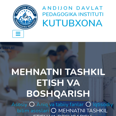
ANDIJON DAVLAT
PEDAGOGIKA INSTITUTI
KUTUBXONA
MEHNATNI TASHKIL
ETISH VA
BOSHQARISH
Asosiy
Aniq va tabiiy fanlar
Iqtisodiy
bilim asoslari
MEHNATNI TASHKIL