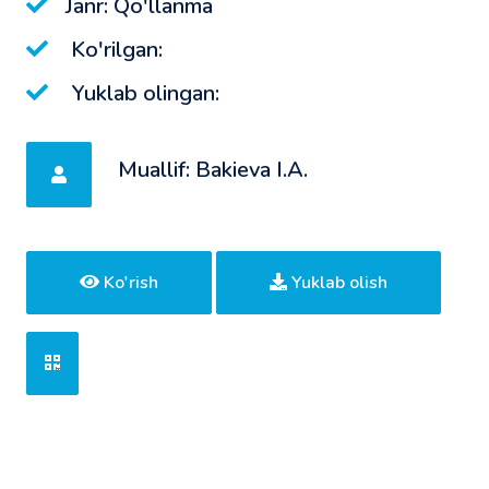
Janr: Qo'llanma
Ko'rilgan:
Yuklab olingan:
Muallif: Bakieva I.A.
Ko'rish
Yuklab olish