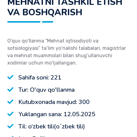
MEHNATNI TASHKIL ETISH
VA BOSHQARISH
O‘quv qo‘llаnmа “Mеhnаt iqtisоdiyoti vа
sоtsiоlоgiyasi” tа’lim yo‘nаlishi tаlаbаlаri, mаgistrlаr
vа mеhnаt muаmmоlаri bilаn shug‘ullаnuvchi
хоdimlаr uchun mo‘ljаllаngаn.
Sahifa soni: 221
Tur: O'quv qo'llanma
Kutubxonada mavjud: 300
Yuklangan sana: 12.05.2025
Til: o‘zbek tili(o`zbek tili)