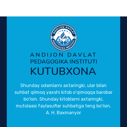
ANDIJON DAVLAT
PEDAGOGIKA INSTITUTI
KUTUBXONA
Shunday odamlarni axtaringki, ular bilan
suhbat qilmoq yaxshi kitob oʻqimoqqa barobar
boʻlsin. Shunday kitoblarni axtaringki,
mutolaasi faylasuflar suhbatiga teng boʻlsin.
A. H. Baxmanyor