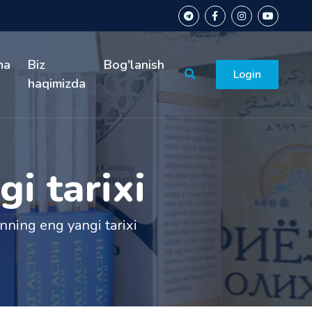
ma
Biz
Bog'lanish
Login
haqimizda
i tarixi
nning eng yangi tarixi