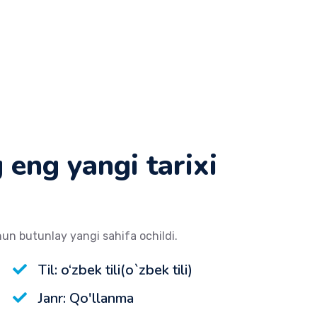
 eng yangi tarixi
hun butunlay yangi sahifa ochildi.
Til: o‘zbek tili(o`zbek tili)
Janr: Qo'llanma