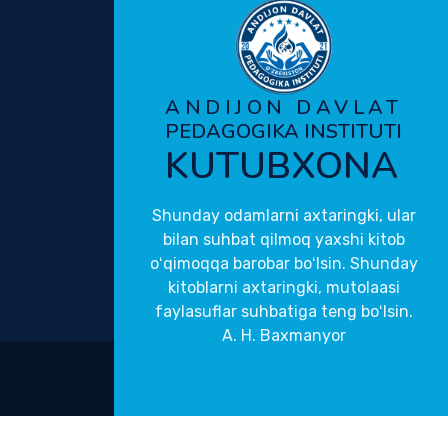
ANDIJON DAVLAT
PEDAGOGIKA INSTITUTI
KUTUBXONA
Shunday odamlarni axtaringki, ular
bilan suhbat qilmoq yaxshi kitob
oʻqimoqqa barobar boʻlsin. Shunday
kitoblarni axtaringki, mutolaasi
faylasuflar suhbatiga teng boʻlsin.
A. H. Baxmanyor