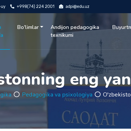
4-uy
+998(74) 224 2001
adpi@edu.uz
h
Bo'limlar
Andijon pedagogika
Buyurt
fa
texnikumi
stonning eng yang
gika
Pedagogika va psixologiya
O'zbekisto