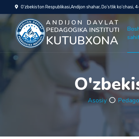
O'zbekiston Respublikasi,Andijon shahar, Do'stlik ko'chasi, 
ANDIJON DAVLAT
Bos
PEDAGOGIKA INSTITUTI
KUTUBXONA
sahi
O'zbeki
Asosiy
Pedago