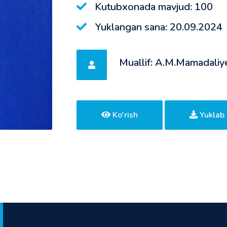
Kutubxonada mavjud: 100
Yuklangan sana: 20.09.2024
Muallif: A.M.Mamadaliy
Ko'rish
Yuklab 