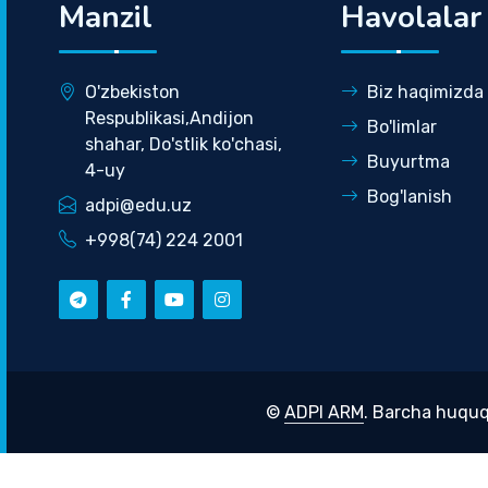
Manzil
Havolalar
O'zbekiston
Biz haqimizda
Respublikasi,Andijon
Bo'limlar
shahar, Do'stlik ko'chasi,
Buyurtma
4-uy
Bog'lanish
adpi@edu.uz
+998(74) 224 2001
©
ADPI ARM
. Barcha huquq