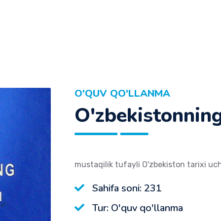
O'QUV QO'LLANMA
O'zbekistonning
mustaqilik tufayli O'zbekiston tarixi uc
Sahifa soni: 231
Tur: O'quv qo'llanma