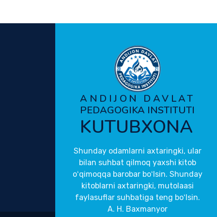
ANDIJON DAVLAT
PEDAGOGIKA INSTITUTI
KUTUBXONA
Shunday odamlarni axtaringki, ular
bilan suhbat qilmoq yaxshi kitob
oʻqimoqqa barobar boʻlsin. Shunday
kitoblarni axtaringki, mutolaasi
faylasuflar suhbatiga teng boʻlsin.
A. H. Baxmanyor