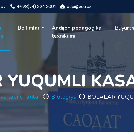
4-uy
+998(74) 224 2001
adpi@edu.uz
h
Bo'limlar
Andijon pedagogika
Buyurt
fa
texnikumi
 YUQUMLI KASA
va tabiiy fanlar
Biologiya
BOLALAR YUQUM