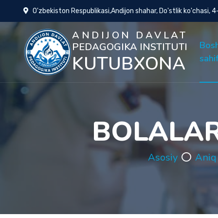
O'zbekiston Respublikasi,Andijon shahar, Do'stlik ko'chasi, 
ANDIJON DAVLAT
Bos
PEDAGOGIKA INSTITUTI
KUTUBXONA
sahi
BOLALAR
Asosiy
Aniq 