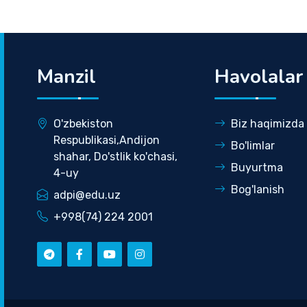
Manzil
Havolalar
O'zbekiston
Biz haqimizda
Respublikasi,Andijon
Bo'limlar
shahar, Do'stlik ko'chasi,
Buyurtma
4-uy
Bog'lanish
adpi@edu.uz
+998(74) 224 2001