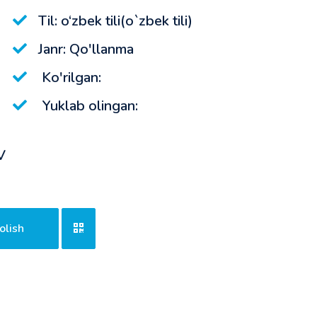
Til: o‘zbek tili(o`zbek tili)
Janr: Qo'llanma
Ko'rilgan:
Yuklab olingan:
V
olish