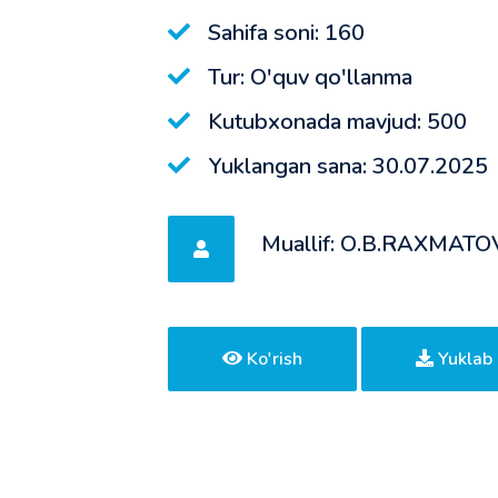
Sahifa soni: 160
Tur: O'quv qo'llanma
Kutubxonada mavjud: 500
Yuklangan sana: 30.07.2025
Muallif: О.B.RAXMATO
Ko'rish
Yuklab 