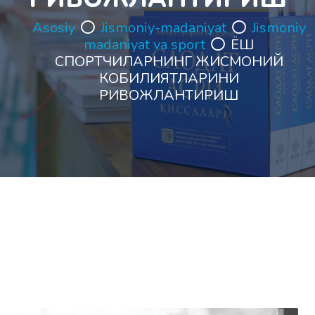
Asosiy
Jismoniy-madaniyat
Jismoniy
madaniyat va sport
ЁШ
СПОРТЧИЛАРНИНГ ЖИСМОНИЙ
КОБИЛИЯТЛАРИНИ
РИВОЖЛАНТИРИШ