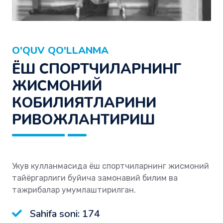
O'QUV QO'LLANMA
ЁШ СПОРТЧИЛАРНИНГ
ЖИСМОНИЙ
КОБИЛИЯТЛАРИНИ
РИВОЖЛАНТИРИШ
Укув кулланмасида ёш спортчиларнинг жисмоний
тайёргар­лиги буйича замонавий билим ва
тажрибалар умумлаштирилган.
Sahifa soni: 174