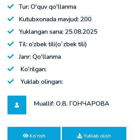
Tur: O'quv qo'llanma
Kutubxonada mavjud: 200
Yuklangan sana: 25.08.2025
Til: o‘zbek tili(o`zbek tili)
Janr: Qo'llanma
Ko'rilgan:
Yuklab olingan:
Muallif: О.В. ГОНЧАРОВА
Ko'rish
Yuklab olish