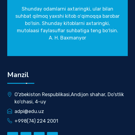
Shunday odamlarni axtaringki, ular bilan
suhbat qilmoq yaxshi kitob oʻqimoqqa barobar
boʻlsin. Shunday kitoblarni axtaringki,
mutolaasi faylasuflar suhbatiga teng boʻlsin.
A. H. Baxmanyor
Manzil
O'zbekiston Respublikasi,Andijon shahar, Do'stlik
ko'chasi, 4-uy
adpi@edu.uz
+998(74) 224 2001