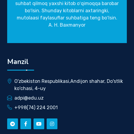
suhbat qilmoq yaxshi kitob oʻqimoqqa barobar
boʻlsin. Shunday kitoblarni axtaringki,
mutolaasi faylasuflar suhbatiga teng boʻlsin.
A. H. Baxmanyor
Manzil
O'zbekiston Respublikasi,Andijon shahar, Do'stlik
ko'chasi, 4-uy
adpi@edu.uz
+998(74) 224 2001