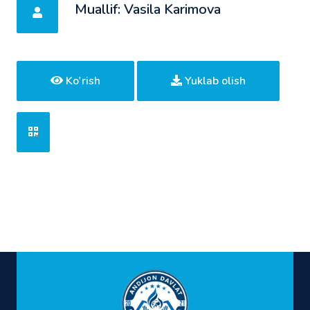
Muallif: Vasila Karimova
Ko'rish
Yuklab olish