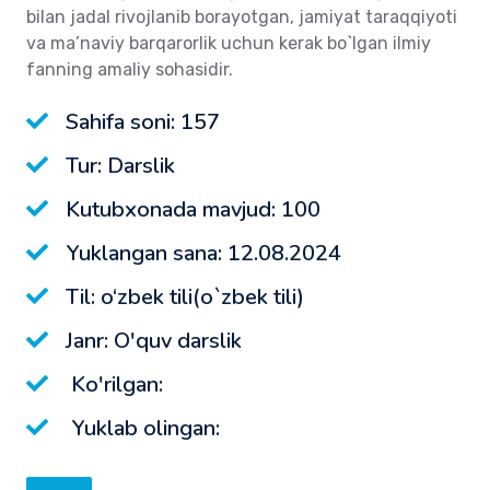
bilan jadal rivojlanib borayotgan, jamiyat taraqqiyoti
va ma’naviy barqarorlik uchun kerak bo`lgan ilmiy
fanning amaliy sohasidir.
Sahifa soni: 157
Tur: Darslik
Kutubxonada mavjud: 100
Yuklangan sana: 12.08.2024
Til: o‘zbek tili(o`zbek tili)
Janr: O'quv darslik
Ko'rilgan:
Yuklab olingan: