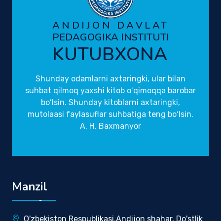
ANDIJON DAVLAT
PEDAGOGIKA INSTITUTI
KUTUBXONA
Shunday odamlarni axtaringki, ular bilan
suhbat qilmoq yaxshi kitob oʻqimoqqa barobar
boʻlsin. Shunday kitoblarni axtaringki,
mutolaasi faylasuflar suhbatiga teng boʻlsin.
A. H. Baxmanyor
Manzil
O'zbekiston Respublikasi,Andijon shahar, Do'stlik