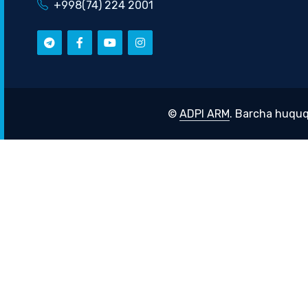
+998(74) 224 2001
©
ADPI ARM
. Barcha huquq