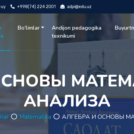
4-uy
+998(74) 224 2001
adpi@edu.uz
h
Bo'limlar
Andijon pedagogika
Buyurt
fa
texnikumi
ОСНОВЫ МАТЕ
АНАЛИЗА
nlar
Matematika
АЛГЕБРА И ОСНОВЫ М