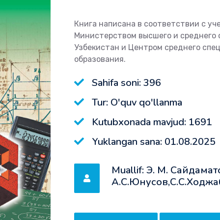
Книга написана в соответствии с у
Министерством высшего и среднего 
Узбекистан и Цен­тром среднего спе
образования.
Sahifa soni: 396
Tur: O'quv qo'llanma
Kutubxonada mavjud: 1691
Yuklangan sana: 01.08.2025
Muallif: Э. М. Сайдама
А.С.Юнусов,С.С.Ходжа