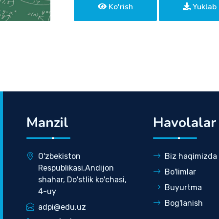
Ko'rish
Yuklab 
Manzil
Havolalar
O'zbekiston
Biz haqimizda
Respublikasi,Andijon
Bo'limlar
shahar, Do'stlik ko'chasi,
Buyurtma
4-uy
Bog'lanish
adpi@edu.uz