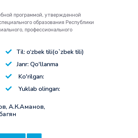
чебной программой, утвержденной
специального образования Республики
циального, профессионального
Til: o‘zbek tili(o`zbek tili)
Janr: Qo'llanma
Ko'rilgan:
Yuklab olingan:
тов, А.К.Аманов,
багян