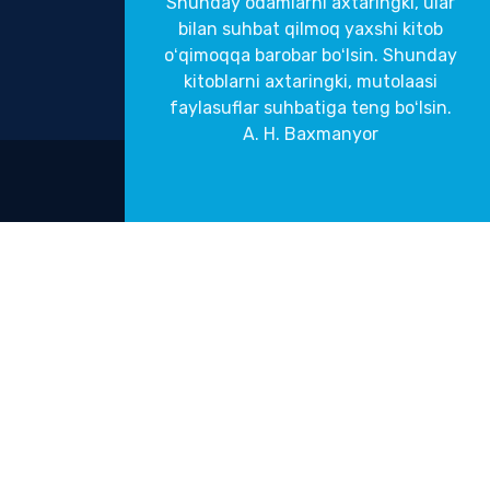
Shunday odamlarni axtaringki, ular
bilan suhbat qilmoq yaxshi kitob
oʻqimoqqa barobar boʻlsin. Shunday
kitoblarni axtaringki, mutolaasi
faylasuflar suhbatiga teng boʻlsin.
A. H. Baxmanyor