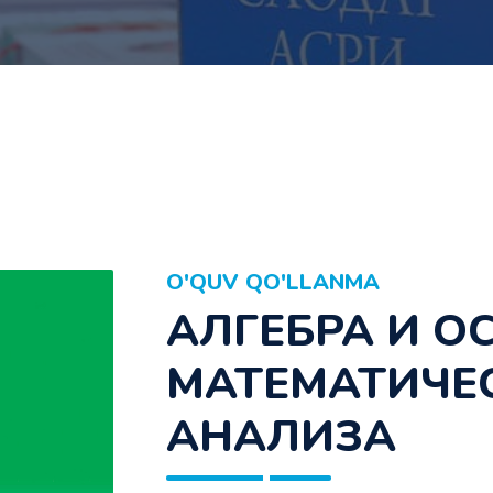
O'QUV QO'LLANMA
АЛГЕБРА И О
МАТЕМАТИЧЕ
АНАЛИЗА