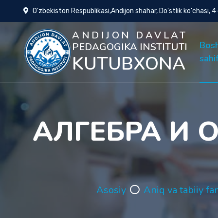
O'zbekiston Respublikasi,Andijon shahar, Do'stlik ko'chasi, 
ANDIJON DAVLAT
Bos
PEDAGOGIKA INSTITUTI
KUTUBXONA
sahi
АЛГЕБРА И 
Asosiy
Aniq va tabiiy fa