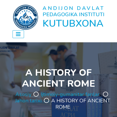
ANDIJON DAVLAT
PEDAGOGIKA INSTITUTI
KUTUBXONA
A HISTORY OF
ANCIENT ROME
Asosiy
Ijtimoiy-gumanitar fanlar
Jahon tarixi
A HISTORY OF ANCIENT
ROME