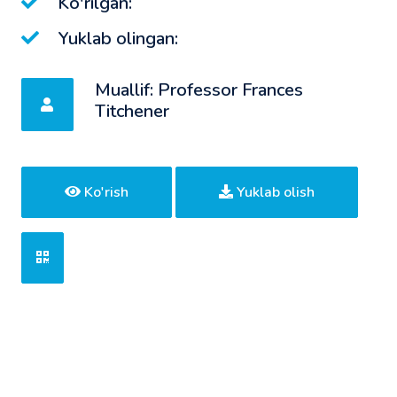
Ko'rilgan:
Yuklab olingan:
Muallif: Professor Frances
Titchener
Ko'rish
Yuklab olish