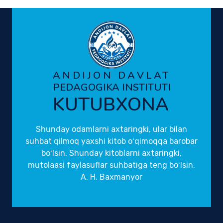
ANDIJON DAVLAT
PEDAGOGIKA INSTITUTI
KUTUBXONA
Shunday odamlarni axtaringki, ular bilan
suhbat qilmoq yaxshi kitob oʻqimoqqa barobar
boʻlsin. Shunday kitoblarni axtaringki,
mutolaasi faylasuflar suhbatiga teng boʻlsin.
A. H. Baxmanyor