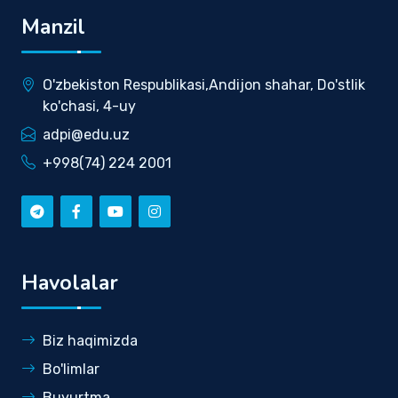
Manzil
O'zbekiston Respublikasi,Andijon shahar, Do'stlik
ko'chasi, 4-uy
adpi@edu.uz
+998(74) 224 2001
Havolalar
Biz haqimizda
Bo'limlar
Buyurtma