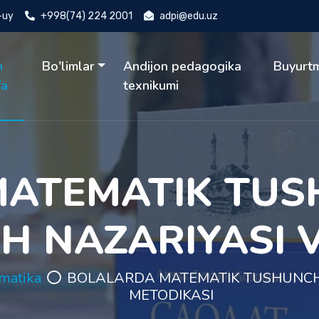
4-uy
+998(74) 224 2001
adpi@edu.uz
h
Bo'limlar
Andijon pedagogika
Buyurt
fa
texnikumi
MATEMATIK TUS
SH NAZARIYASI 
matika
BOLALARDA MATEMATIK TUSHUNCHA
METODIKASI