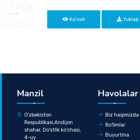
Ko'rish
Yuklab 
Manzil
Havolalar
O'zbekiston
Biz haqimizda
Respublikasi,Andijon
Bo'limlar
shahar, Do'stlik ko'chasi,
Buyurtma
4-uy