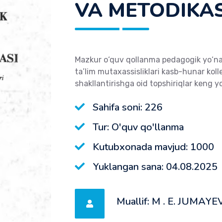
VA METODIKAS
Mazkur o‘quv qollanma pedagogik yo‘na
ta’lim mutaxassisliklari kasb-hunar kol
shakllantirishga oid topshiriqlar keng yo
Sahifa soni: 226
Tur: O'quv qo'llanma
Kutubxonada mavjud: 1000
Yuklangan sana: 04.08.2025
Muallif: М . E. JUMAYE