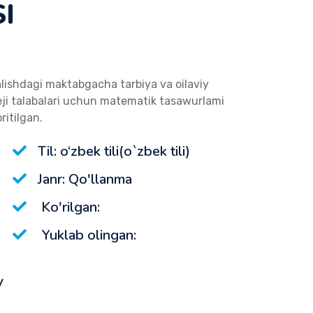
I
lishdagi maktabgacha tarbiya va oilaviy
leji talabalari uchun matematik tasawurlami
ritilgan.
Til: o‘zbek tili(o`zbek tili)
Janr: Qo'llanma
Ko'rilgan:
Yuklab olingan:
V