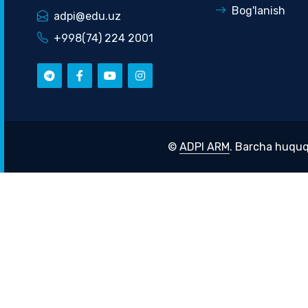
Bog'lanish
adpi@edu.uz
+998(74) 224 2001
©
ADPI ARM
. Barcha huquq