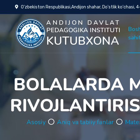
O'zbekiston Respublikasi,Andijon shahar, Do'stlik ko'chasi, 
ANDIJON DAVLAT
Bos
PEDAGOGIKA INSTITUTI
KUTUBXONA
sahi
BOLALARDA 
RIVOJLANTIRI
Asosiy
Aniq va tabiiy fanlar
Mate