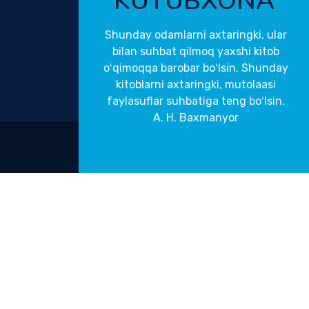
KUTUBXONA
Shunday odamlarni axtaringki, ular
bilan suhbat qilmoq yaxshi kitob
oʻqimoqqa barobar boʻlsin. Shunday
kitoblarni axtaringki, mutolaasi
faylasuflar suhbatiga teng boʻlsin.
A. H. Baxmanyor