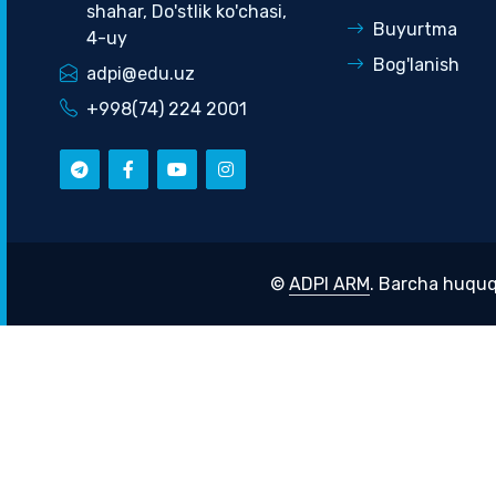
shahar, Do'stlik ko'chasi,
Buyurtma
4-uy
Bog'lanish
adpi@edu.uz
+998(74) 224 2001
©
ADPI ARM
. Barcha huquq