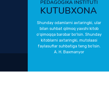
PEDAGOGIKA INSTITUTI
KUTUBXONA
Shunday odamlarni axtaringki, ular
bilan suhbat qilmoq yaxshi kitob
oʻqimoqqa barobar boʻlsin. Shunday
kitoblarni axtaringki, mutolaasi
faylasuflar suhbatiga teng boʻlsin.
A. H. Baxmanyor