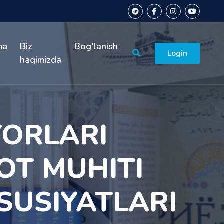
ma
Biz
Bog'lanish
Login
haqimizda
YORLARІ
OT MUHІTІ
USUSІYATLARІ