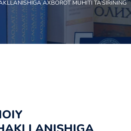
HAKLLANІSHІGA AXBOROT MUHІTІ TA’SІRІNІNG
MOІY
HAKLLANІSHІGA