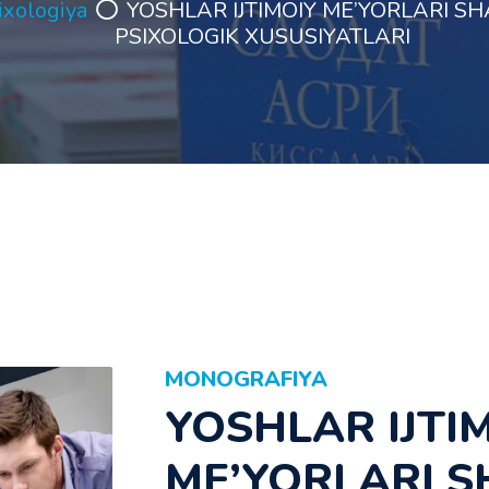
ixologiya
YOSHLAR ІJTІMOІY ME’YORLARІ S
PSІXOLOGІK XUSUSІYATLARІ
MONOGRAFIYA
YOSHLAR ІJTІ
ME’YORLARІ S