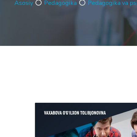
Asosiy
Pedagogika
Pedagogika va ps