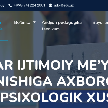
4-uy
+998(74) 224 2001
adpi@edu.uz
h
Bo'limlar
Andijon pedagogika
Buyurt
fa
texnikumi
R ІJTІMOІY ME’
ІSHІGA AXBOR
 PSІXOLOGІK X