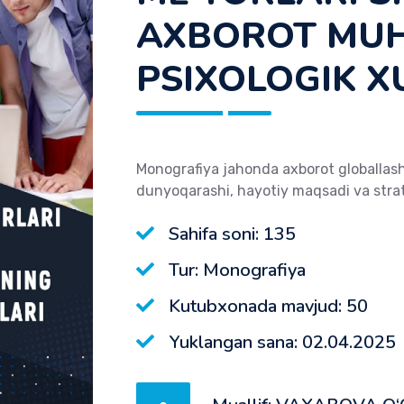
AXBOROT MUHІ
PSІXOLOGІK X
Monografiya jahonda axborot globallashu
dunyoqarashi, hayotiy maqsadi va strateg
Sahifa soni: 135
Tur: Monografiya
Kutubxonada mavjud: 50
Yuklangan sana: 02.04.2025