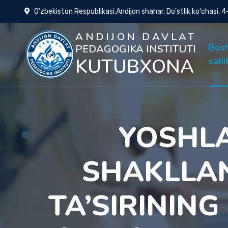
O'zbekiston Respublikasi,Andijon shahar, Do'stlik ko'chasi, 
ANDIJON DAVLAT
Bos
PEDAGOGIKA INSTITUTI
KUTUBXONA
sahi
YOSHLA
SHAKLLAN
TA’SІRІNІNG