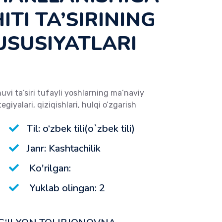
TІ TA’SІRІNІNG
USUSІYATLARІ
vi ta’siri tufayli yoshlarning ma’naviy
iyalari, qiziqishlari, hulqi o’zgarish
Til: o‘zbek tili(o`zbek tili)
Janr: Kashtachilik
Ko'rilgan:
Yuklab olingan: 2