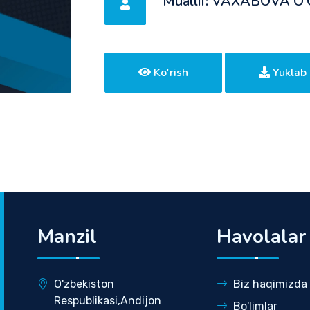
Muallif: VAXABOVA O
Ko'rish
Yuklab 
Manzil
Havolalar
O'zbekiston
Biz haqimizda
Respublikasi,Andijon
Bo'limlar