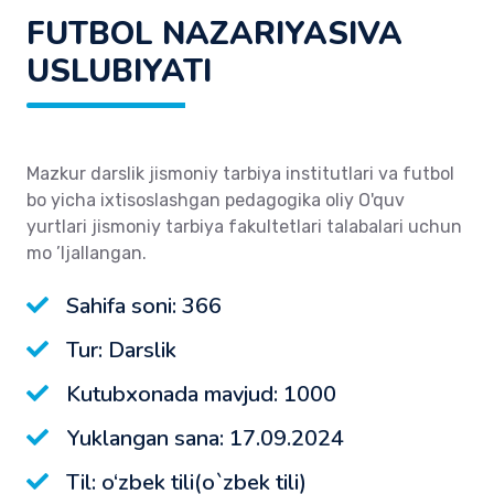
FUTBOL NAZARIYASIVA
USLUBIYATI
Mazkur darslik jismoniy tarbiya institutlari va futbol
bo yicha ixtisoslashgan pedagogika oliy O'quv
yurtlari jismoniy tarbiya fakultetlari talabalari uchun
mo ’Ijallangan.
Sahifa soni: 366
Tur: Darslik
Kutubxonada mavjud: 1000
Yuklangan sana: 17.09.2024
Til: o‘zbek tili(o`zbek tili)