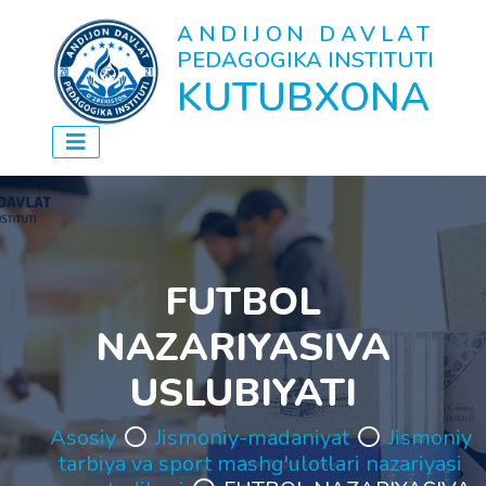
ANDIJON DAVLAT
PEDAGOGIKA INSTITUTI
KUTUBXONA
FUTBOL
NAZARIYASIVA
USLUBIYATI
Asosiy
Jismoniy-madaniyat
Jismoniy
tarbiya va sport mashg'ulotlari nazariyasi