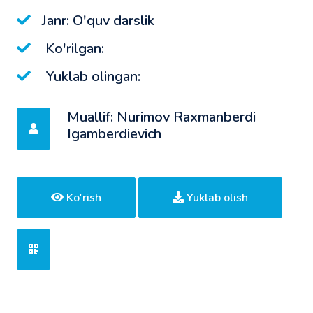
Janr: O'quv darslik
Ko'rilgan:
Yuklab olingan:
Muallif: Nurimov Raxmanberdi
Igamberdievich
Ko'rish
Yuklab olish