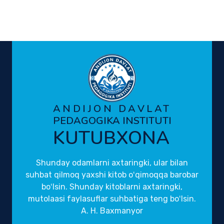
ANDIJON DAVLAT
PEDAGOGIKA INSTITUTI
KUTUBXONA
Shunday odamlarni axtaringki, ular bilan
suhbat qilmoq yaxshi kitob oʻqimoqqa barobar
boʻlsin. Shunday kitoblarni axtaringki,
mutolaasi faylasuflar suhbatiga teng boʻlsin.
A. H. Baxmanyor