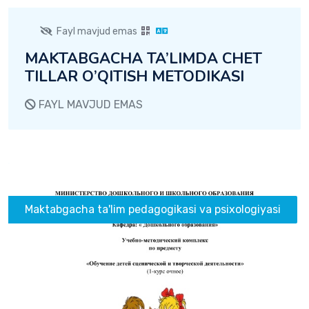
Fayl mavjud emas
MAKTABGACHA TA’LIMDA CHET
TILLAR O’QITISH METODIKASI
FAYL MAVJUD EMAS
Maktabgacha ta'lim pedagogikasi va psixologiyasi