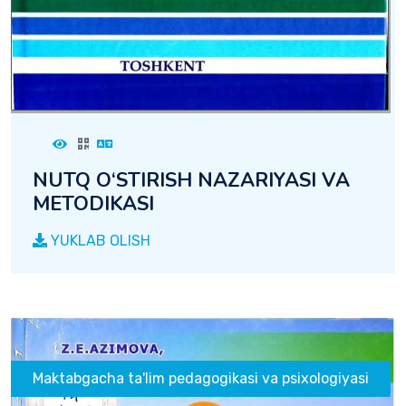
NUTQ О‘STIRISH NAZARIYASI VA
METODIKASI
YUKLAB OLISH
Maktabgacha ta'lim pedagogikasi va psixologiyasi