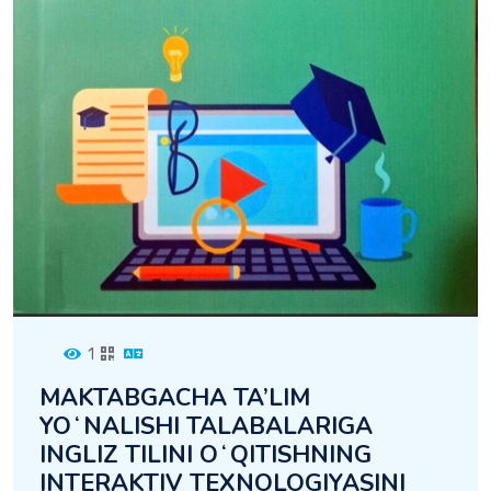
1
MAKTABGACHA TA’LIM
YOʻNALISHI TALABALARIGA
INGLIZ TILINI OʻQITISHNING
INTERAKTIV TEXNOLOGIYASINI