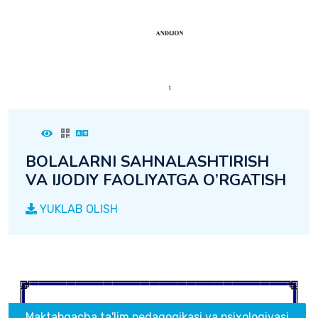
BOLALARNI SAHNALASHTIRISH
VA IJODIY FAOLIYATGA O’RGATISH
YUKLAB OLISH
Maktabgacha ta'lim pedagogikasi va psixologiyasi