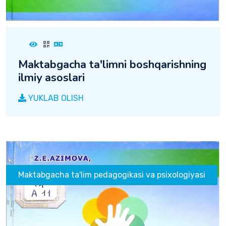
Maktabgacha ta'limni boshqarishning
ilmiy asoslari
YUKLAB OLISH
Maktabgacha ta'lim pedagogikasi va psixologiyasi