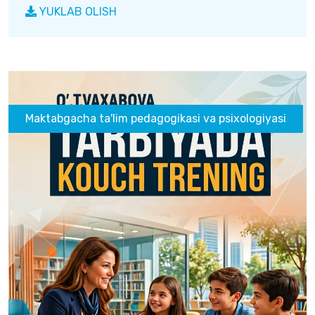
YUKLAB OLISH
Maktabgacha ta'lim pedagogikasi va psixologiyasi