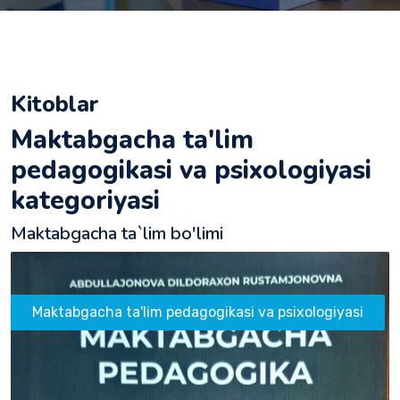
Kitoblar
Maktabgacha ta'lim
pedagogikasi va psixologiyasi
kategoriyasi
Maktabgacha ta`lim bo'limi
Maktabgacha ta'lim pedagogikasi va psixologiyasi