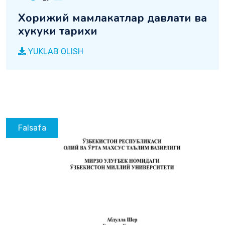
Хорижий мамлакатлар давлати ва
хукуки тарихи
YUKLAB OLISH
Falsafa