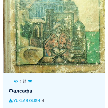
3
Фалсафа
YUKLAB OLISH
4