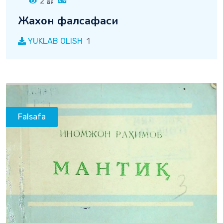
2
Жахон фалсафаси
YUKLAB OLISH
1
Falsafa