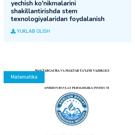
yechish ko'nikmalarini
shakillantirishda stem
texnologiyalaridan foydalanish
YUKLAB OLISH
Matematika