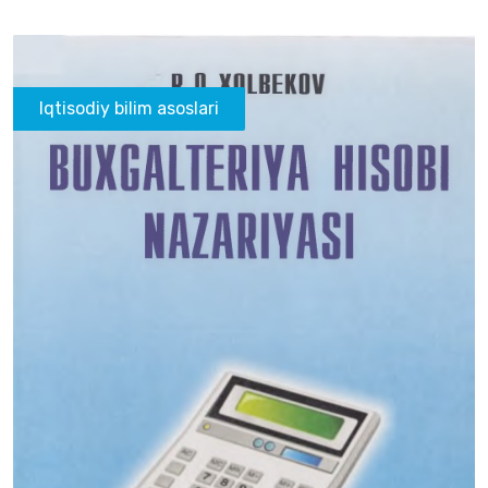
Iqtisodiy bilim asoslari