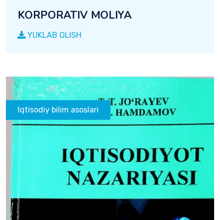
KORPORATIV MOLIYA
YUKLAB OLISH
Iqtisodiy bilim asoslari