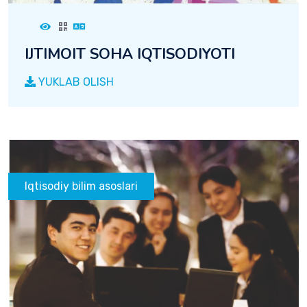
IJTIMOIT SOHA IQTISODIYOTI
YUKLAB OLISH
Iqtisodiy bilim asoslari