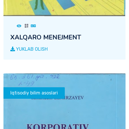
XALQARO MENEJMENT
YUKLAB OLISH
Iqtisodiy bilim asoslari