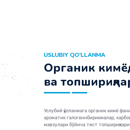
USLUBIY QO'LLANMA
Органик кимёд
ва топшириқла
Услубий қўлланмага органик кимё фа
ароматик галогеннбирикмалар, карбо
мавзулари бўйича тест топшириқлари