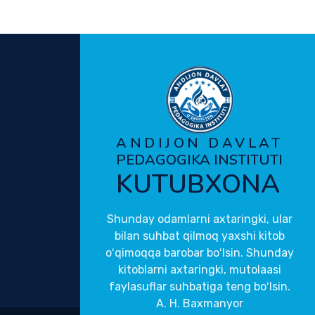
ANDIJON DAVLAT
PEDAGOGIKA INSTITUTI
KUTUBXONA
Shunday odamlarni axtaringki, ular
bilan suhbat qilmoq yaxshi kitob
oʻqimoqqa barobar boʻlsin. Shunday
kitoblarni axtaringki, mutolaasi
faylasuflar suhbatiga teng boʻlsin.
A. H. Baxmanyor