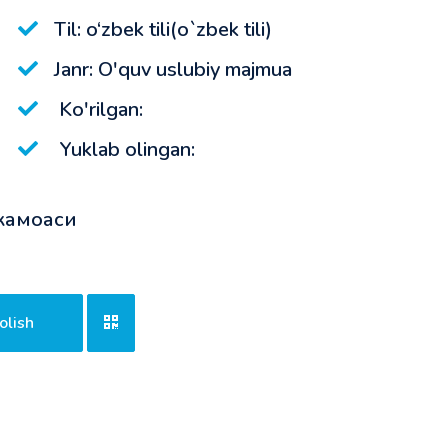
Til: o‘zbek tili(o`zbek tili)
Janr: O'quv uslubiy majmua
Ko'rilgan:
Yuklab olingan:
 жамоаси
olish