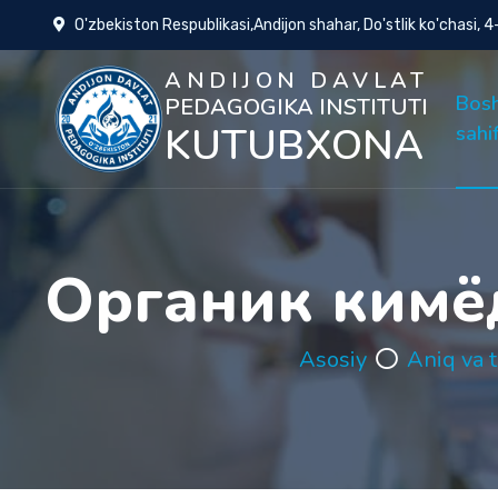
O'zbekiston Respublikasi,Andijon shahar, Do'stlik ko'chasi, 
ANDIJON DAVLAT
Bos
PEDAGOGIKA INSTITUTI
KUTUBXONA
sahi
Органик кимёд
Asosiy
Aniq va t