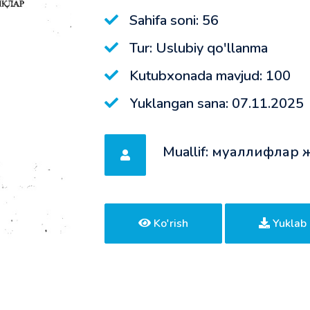
Sahifa soni: 56
Tur: Uslubiy qo'llanma
Kutubxonada mavjud: 100
Yuklangan sana: 07.11.2025
Muallif: муаллифлар
Ko'rish
Yuklab 