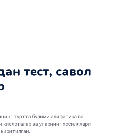
ан тест, савол
р
нининг тўртта бўлими алифатика ва
н кислоталар ва уларнинг хосилллари
 киритилган.