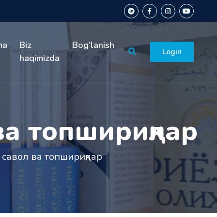
ma
Biz
Bog'lanish
Login
haqimizda
ва топшириқлар
 савол ва топшириқлар