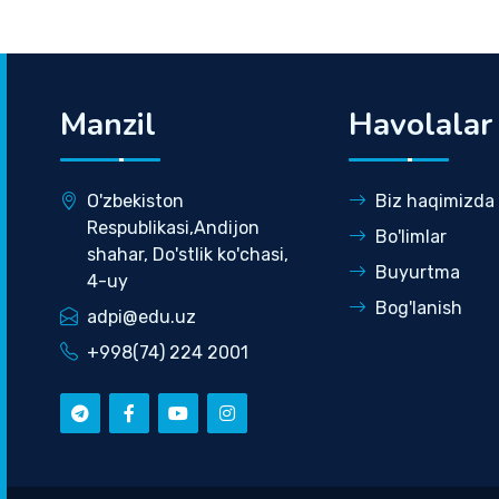
Manzil
Havolalar
O'zbekiston
Biz haqimizda
Respublikasi,Andijon
Bo'limlar
shahar, Do'stlik ko'chasi,
Buyurtma
4-uy
Bog'lanish
adpi@edu.uz
+998(74) 224 2001