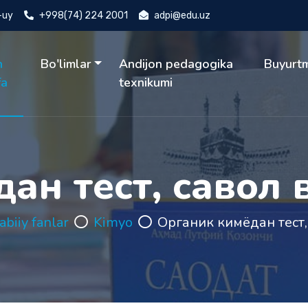
4-uy
+998(74) 224 2001
adpi@edu.uz
h
Bo'limlar
Andijon pedagogika
Buyurt
fa
texnikumi
ан тест, савол 
abiiy fanlar
Kimyo
Органик кимёдан тест,