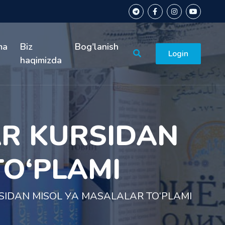
ma
Biz
Bog'lanish
Login
haqimizda
AR KURSIDAN
O‘PLAMI
SIDAN MISOL УА MASALALAR TO‘PLAMI