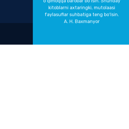
oʻqimoqqa barobar boʻlsin. Shunday
kitoblarni axtaringki, mutolaasi
faylasuflar suhbatiga teng boʻlsin.
A. H. Baxmanyor