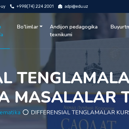
4-uy
+998(74) 224 2001
adpi@edu.uz
h
Bo'limlar
Andijon pedagogika
Buyurt
fa
texnikumi
AL TENGLAMAL
УА MASALALAR T
ematika
DIFFERENSIAL TENGLAMALAR KUR