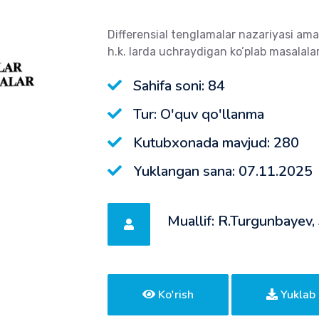
Differensial tenglamalar nazariyasi amal
h.k. larda uchraydigan ko’plab masalala
Sahifa soni: 84
Tur: O'quv qo'llanma
Kutubxonada mavjud: 280
Yuklangan sana: 07.11.2025
Muallif: R.Turgunbayev,
Ko'rish
Yuklab 