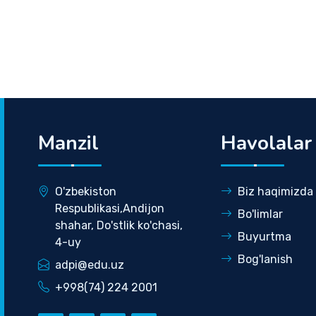
Manzil
Havolalar
O'zbekiston
Biz haqimizda
Respublikasi,Andijon
Bo'limlar
shahar, Do'stlik ko'chasi,
Buyurtma
4-uy
Bog'lanish
adpi@edu.uz
+998(74) 224 2001