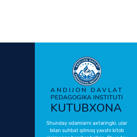
ANDIJON DAVLAT
PEDAGOGIKA INSTITUTI
KUTUBXONA
Shunday odamlarni axtaringki, ular
bilan suhbat qilmoq yaxshi kitob