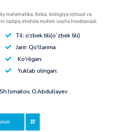
iy matematika, fizika, biologiya iqtisod va
rni tadqiq etishda muhim vosita hisoblanadi.
Til: o‘zbek tili(o`zbek tili)
Janr: Qo'llanma
Ko'rilgan:
Yuklab olingan:
 Sh.Ismailov, O.Abdullayev
olish