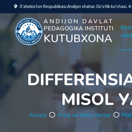
O'zbekiston Respublikasi,Andijon shahar, Do'stlik ko'chasi, 
ANDIJON DAVLAT
Bos
PEDAGOGIKA INSTITUTI
KUTUBXONA
sahi
DIFFERENSI
MISOL 
Asosiy
Aniq va tabiiy fanlar
Mat