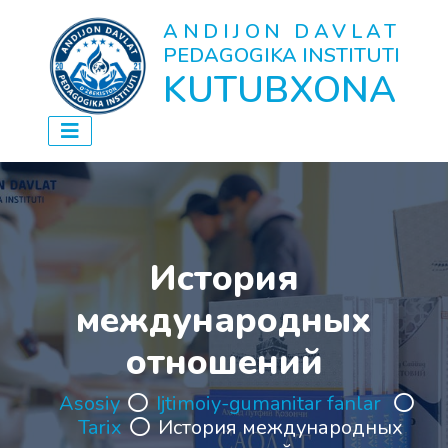
ANDIJON DAVLAT
PEDAGOGIKA INSTITUTI
KUTUBXONA
История
международных
отношений
Asosiy
Ijtimoiy-gumanitar fanlar
Tarix
История международных