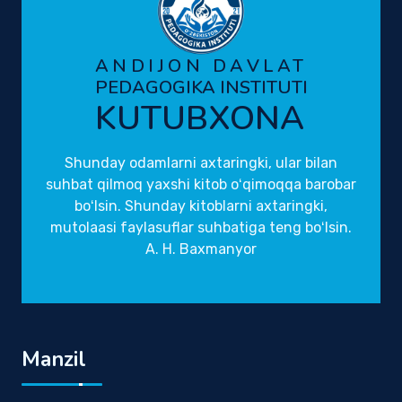
ANDIJON DAVLAT
PEDAGOGIKA INSTITUTI
KUTUBXONA
Shunday odamlarni axtaringki, ular bilan
suhbat qilmoq yaxshi kitob oʻqimoqqa barobar
boʻlsin. Shunday kitoblarni axtaringki,
mutolaasi faylasuflar suhbatiga teng boʻlsin.
A. H. Baxmanyor
Manzil