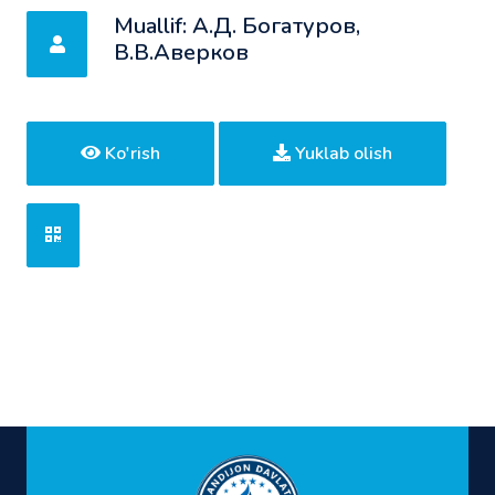
Muallif: А.Д. Богатуров,
В.В.Аверков
Ko'rish
Yuklab olish